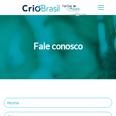
Fale conosco