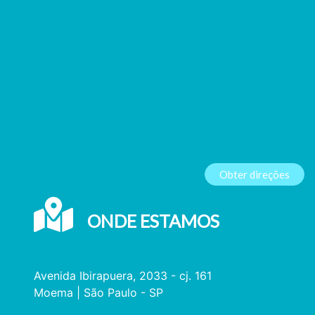
Obter direções
ONDE ESTAMOS
Avenida Ibirapuera, 2033 - cj. 161
Moema | São Paulo - SP