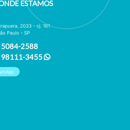
ONDE ESTAMOS
irapuera, 2033 - cj. 161
ão Paulo - SP
 5084-2588
1 98111-3455
hatsApp