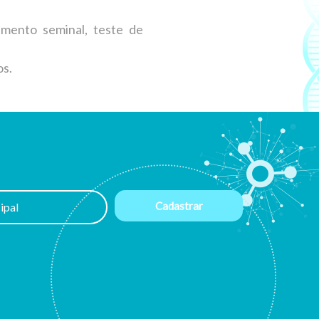
mento seminal, teste de
os.