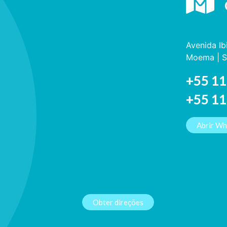
Avenida Ib
Moema | S
+55 11
+55 1
Abrir W
Obter direções