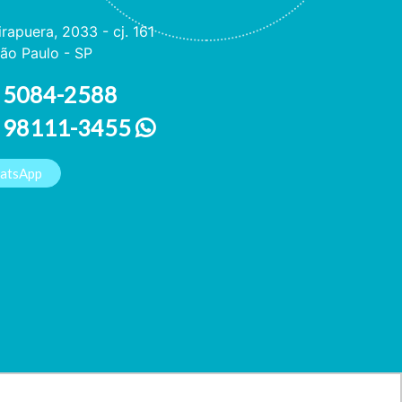
irapuera, 2033 - cj. 161
ão Paulo - SP
 5084-2588
1 98111-3455
hatsApp