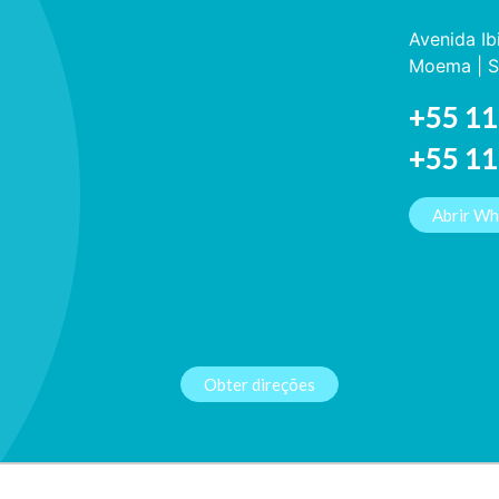
Avenida Ib
Moema | S
+55 11
+55 1
Abrir W
Obter direções