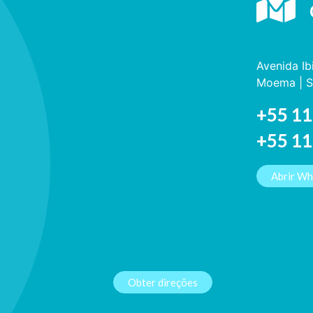
Avenida Ib
Moema | S
+55 11
+55 1
Abrir W
Obter direções