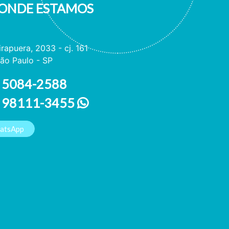
ONDE ESTAMOS
irapuera, 2033 - cj. 161
ão Paulo - SP
 5084-2588
1 98111-3455
hatsApp