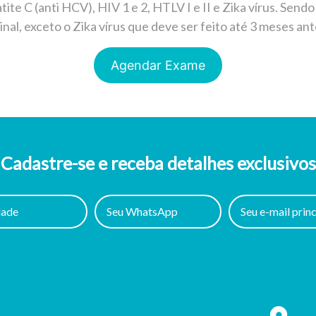
atite C (anti HCV), HIV 1 e 2, HTLV I e II e Zika vírus. Se
al, exceto o Zika vírus que deve ser feito até 3 meses an
Agendar Exame
Cadastre-se e receba detalhes exclusivos