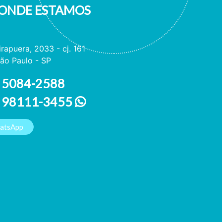
ONDE ESTAMOS
irapuera, 2033 - cj. 161
ão Paulo - SP
 5084-2588
1 98111-3455
hatsApp