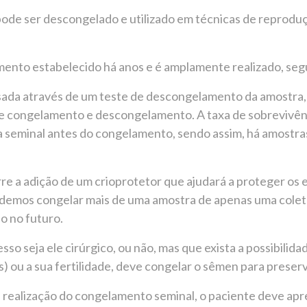
pode ser descongelado e utilizado em técnicas de reprodu
nto estabelecido há anos e é amplamente realizado, segu
lisada através de um teste de descongelamento da amostra,
de congelamento e descongelamento. A taxa de sobrevivê
ra seminal antes do congelamento, sendo assim, há amostr
 a adição de um crioprotetor que ajudará a proteger os e
demos congelar mais de uma amostra de apenas uma colet
ão no futuro.
sso seja ele cirúrgico, ou não, mas que exista a possibili
 ou a sua fertilidade, deve congelar o sêmen para preserv
ealização do congelamento seminal, o paciente deve apre