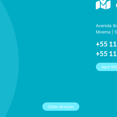
Avenida Ib
Moema | S
+55 11
+55 1
Abrir W
Obter direções