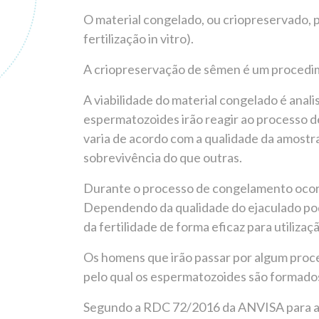
O material congelado, ou criopreservado, 
fertilização in vitro).
A criopreservação de sêmen é um procedime
A viabilidade do material congelado é ana
espermatozoides irão reagir ao processo 
varia de acordo com a qualidade da amost
sobrevivência do que outras.
Durante o processo de congelamento ocorre
Dependendo da qualidade do ejaculado po
da fertilidade de forma eficaz para utilizaç
​Os homens que irão passar por algum proce
pelo qual os espermatozoides são formados)
Segundo a RDC 72/2016 da ANVISA para a r