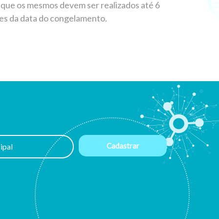
ndo que os mesmos devem ser realizados até 6
tes da data do congelamento.