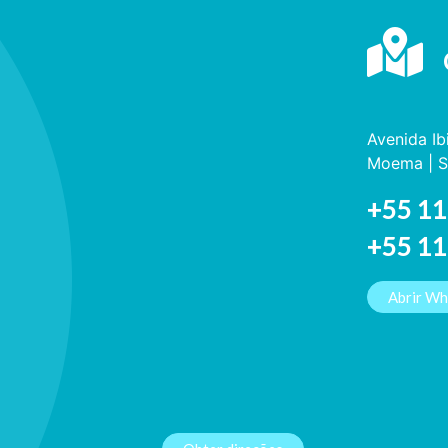
Avenida Ib
Moema | S
+55 11
+55 1
Abrir W