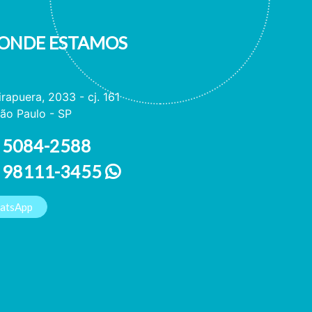
ONDE ESTAMOS
irapuera, 2033 - cj. 161
ão Paulo - SP
 5084-2588
1 98111-3455
hatsApp