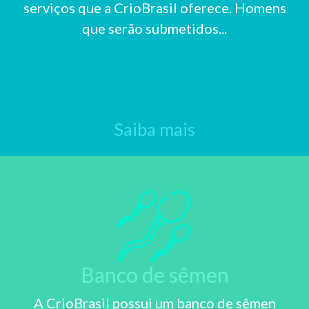
serviços que a CrioBrasil oferece. Homens
que serão submetidos...
Saiba mais
Banco de sêmen
A CrioBrasil possui um banco de sêmen