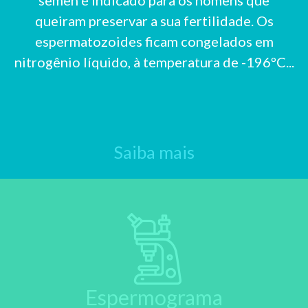
queiram preservar a sua fertilidade. Os
espermatozoides ficam congelados em
nitrogênio líquido, à temperatura de -196ºC...
Saiba mais
Espermograma